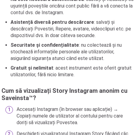
ușurință poveștile oricărui cont public fără a vă conecta la
contul dvs. de Instagram.
Asistență diversă pentru descărcare
: salvați și
descărcați Povestiri, Repere, avatare, videoclipuri etc. pe
dispozitivul dvs. în doar câteva secunde.
Securitate și confidențialitate
: nu colectează și nu
stochează informațiile personale ale utilizatorilor,
asigurând siguranța atunci când este utilizat.
Gratuit și nelimitat
: acest instrument este oferit gratuit
utilizatorilor, fără nicio limitare.
Cum să vizualizați Story Instagram anonim cu
Saveinsta™?
Accesați Instagram (în browser sau aplicație) →
Copiați numele de utilizator al contului pentru care
doriți să vizualizați Povestea.
Deschideți vizualizatorul Instagram Story făcând clic