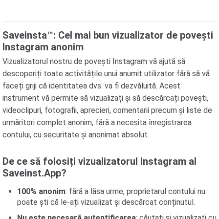
Saveinsta™: Cel mai bun vizualizator de povești
Instagram anonim
Vizualizatorul nostru de povești Instagram vă ajută să
descoperiți toate activitățile unui anumit utilizator fără să vă
faceți griji că identitatea dvs. va fi dezvăluită. Acest
instrument vă permite să vizualizați și să descărcați povești,
videoclipuri, fotografii, aprecieri, comentarii precum și liste de
urmăritori complet anonim, fără a necesita înregistrarea
contului, cu securitate și anonimat absolut.
De ce să folosiți vizualizatorul Instagram al
Saveinst.App?
100% anonim
: fără a lăsa urme, proprietarul contului nu
poate ști că le-ați vizualizat și descărcat conținutul.
Nu este necesară autentificarea
: căutați și vizualizați cu