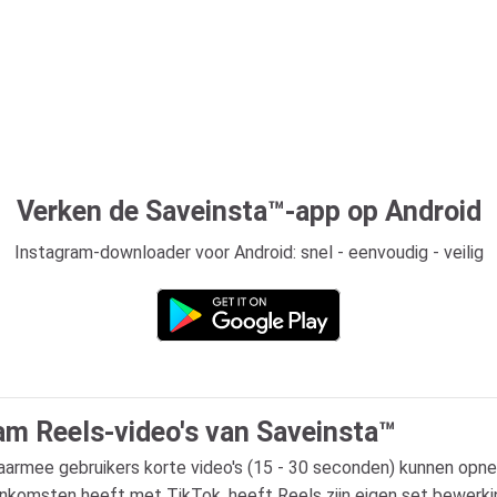
Verken de Saveinsta™-app op Android
Instagram-downloader voor Android: snel - eenvoudig - veilig
m Reels-video's van Saveinsta™
waarmee gebruikers korte video's (15 - 30 seconden) kunnen op
komsten heeft met TikTok, heeft Reels zijn eigen set bewerking