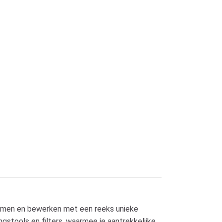
nemen en bewerken met een reeks unieke
stools en filters, waarmee je aantrekkelijke