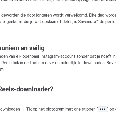
d geworden die door jongeren wordt verwelkomd. Elke dag worden
o tegenkomt die je wilt opslaan of delen, is Saveinsta™ de perf
oniem en veilig
den van elk openbaar Instagram-account zonder dat je hoeft in 
 Reels-link in de tool om deze onmiddellijk te downloaden. Bo
em.
 Reels-downloader?
 downloaden → Tik op het pictogram met drie stippen (
) op
•••