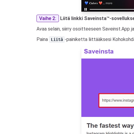
Vaihe 2:
Liitä linkki Saveinsta™-sovelluks
Avaa selain, siirry osoitteeseen Saveinst.App ja
Paina
-painiketta liittääksesi Kohokohd
Liitä