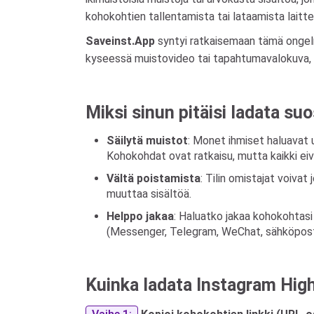
kohokohtien tallentamista tai lataamista laittee
Saveinst.App
syntyi ratkaisemaan tämä ongelma
kyseessä muistovideo tai tapahtumavalokuva, se
Miksi sinun pitäisi ladata s
Säilytä muistot
: Monet ihmiset haluavat u
Kohokohdat ovat ratkaisu, mutta kaikki eivät
Vältä poistamista
: Tilin omistajat voivat
muuttaa sisältöä.
Helppo jakaa
: Haluatko jakaa kohokohtasi
(Messenger, Telegram, WeChat, sähköposti.
Kuinka ladata Instagram High