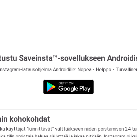
tustu Saveinsta™-sovellukseen Androidi
Instagram-latausohjelma Androidille: Nopea - Helppo - Turvalline
min kohokohdat
ka käyttäjät "kiinnittävät" välttääkseen niiden poistamisen 24 tu
nka tilin omistaja haluaa säilyttää ja jakaa pitkään. Instagram ei 