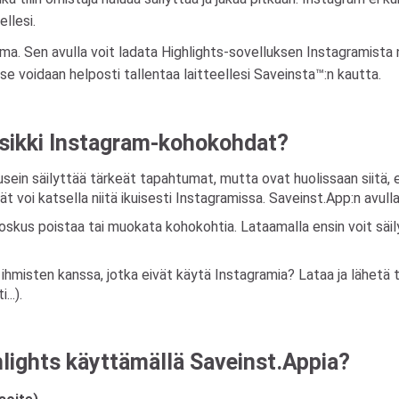
llesi.
. Sen avulla voit ladata Highlights-sovelluksen Instagramista nope
 voidaan helposti tallentaa laitteellesi Saveinsta™:n kautta.
uosikki Instagram-kohokohdat?
sein säilyttää tärkeät tapahtumat, mutta ovat huolissaan siitä, e
 voi katsella niitä ikuisesti Instagramissa. Saveinst.App:n avulla 
 joskus poistaa tai muokata kohokohtia. Lataamalla ensin voit säily
 ihmisten kanssa, jotka eivät käytä Instagramia? Lataa ja lähetä
..).
lights käyttämällä Saveinst.Appia?