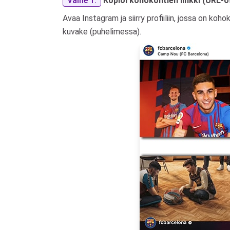
Vaihe 1:
Kopioi kohokohtien linkki (URL-o
Avaa Instagram ja siirry profiiliin, jossa on ko
kuvake (puhelimessa).