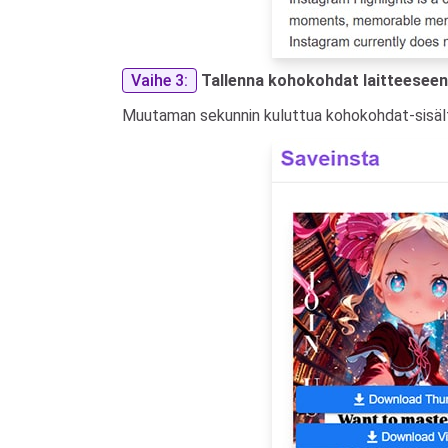
Vaihe 3:
Tallenna kohokohdat laitteeseen
Muutaman sekunnin kuluttua kohokohdat-sisältös