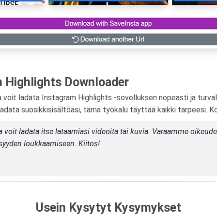
m Highlights Downloader
 voit ladata Instagram Highlights -sovelluksen nopeasti ja turvalli
 ladata suosikkisisältöäsi, tämä työkalu täyttää kaikki tarpeesi. Ko
oit ladata itse lataamiasi videoita tai kuvia. Varaamme oikeuden 
isyyden loukkaamiseen. Kiitos!
Usein Kysytyt Kysymykset