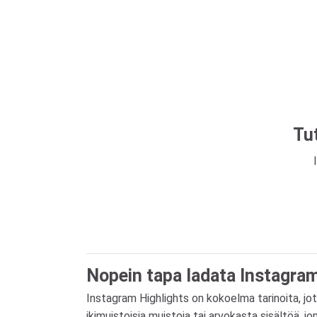
Tu
Nopein tapa ladata Instagra
Instagram Highlights on kokoelma tarinoita, jot
ikimuistoisia muistoja tai arvokasta sisältöä, jo