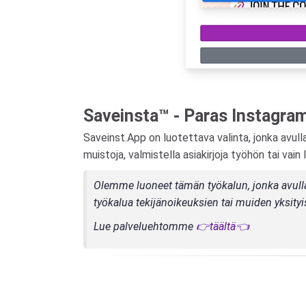
Saveinsta™ - Paras Instagra
Saveinst.App on luotettava valinta, jonka avulla
muistoja, valmistella asiakirjoja työhön tai vain
Olemme luoneet tämän työkalun, jonka avulla v
työkalua tekijänoikeuksien tai muiden yksity
Lue palveluehtomme
👉täältä👈