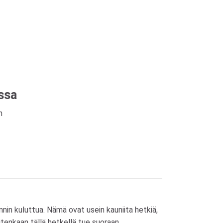
ssa
n
nnin kuluttua. Nämä ovat usein kauniita hetkiä,
kuitenkaan tällä hetkellä tue suoraan